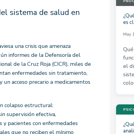
PROC
del sistema de salud en
¿Qué
es cl
May 1
aviesa una crisis que amenaza
Qué 
gún informes de la Defensoría del
func
onal de la Cruz Roja (CICR), miles de
el d
entan enfermedades sin tratamiento,
sist
y un acceso precario a medicamentos
colo
n colapso estructural:
PSIC
in supervisión efectiva,
s y pacientes con enfermedades
¿Qué
anal
ales que no reciben el mínimo