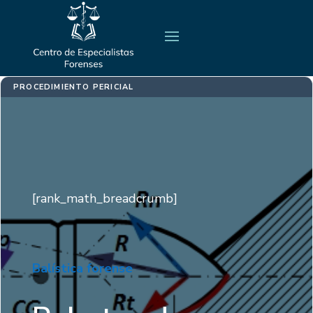
PROCEDIMIENTO PERICIAL
[rank_math_breadcrumb]
Balística forense