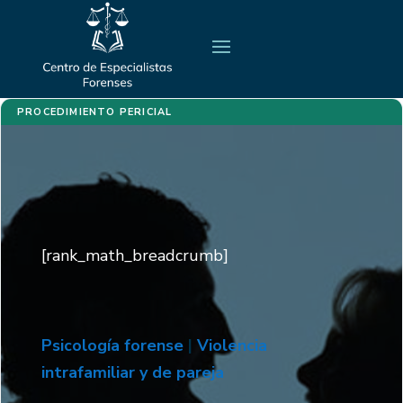
PROCEDIMIENTO PERICIAL
[rank_math_breadcrumb]
Psicología forense
|
Violencia
intrafamiliar y de pareja