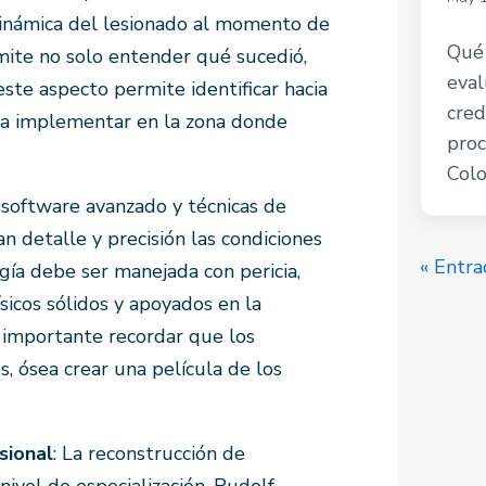
 dinámica del lesionado al momento de
Qué 
mite no solo entender qué sucedió,
eval
ste aspecto permite identificar hacia
cred
l a implementar en la zona donde
proc
Colo
e software avanzado y técnicas de
n detalle y precisión las condiciones
« Entra
gía debe ser manejada con pericia,
sicos sólidos y apoyados en la
s importante recordar que los
, ósea crear una película de los
sional
: La reconstrucción de
nivel de especialización. Rudolf