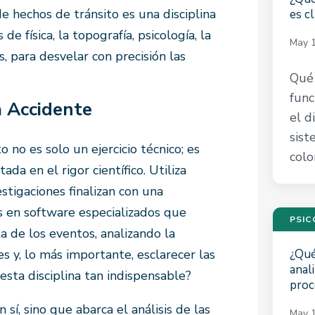
de hechos de tránsito es una disciplina
es cl
 física, la topografía, psicología, la
May 1
s, para desvelar con precisión las
Qué 
func
a Accidente
el d
sist
 no es solo un ejercicio técnico; es
colo
a en el rigor científico. Utiliza
stigaciones finalizan con una
s en software especializados que
PSIC
ta de los eventos, analizando la
es y, lo más importante, esclarecer las
¿Qué
anal
esta disciplina tan indispensable?
proc
n sí, sino que abarca el análisis de las
May 1