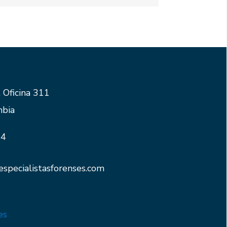
 Oficina 311
mbia
34
specialistasforenses.com
es