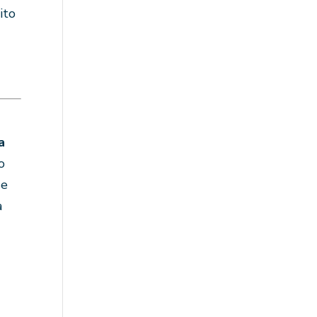
ito
a
o
se
a