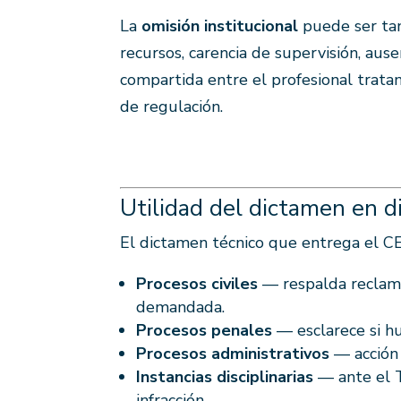
La
omisión institucional
puede ser tan
recursos, carencia de supervisión, aus
compartida entre el profesional tratan
de regulación.
Utilidad del dictamen en d
El dictamen técnico que entrega el CEF
Procesos civiles
— respalda reclama
demandada.
Procesos penales
— esclarece si h
Procesos administrativos
— acción 
Instancias disciplinarias
— ante el T
infracción.