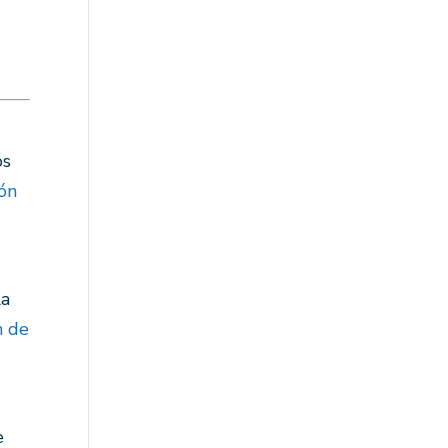
os
ión
la
n de
e