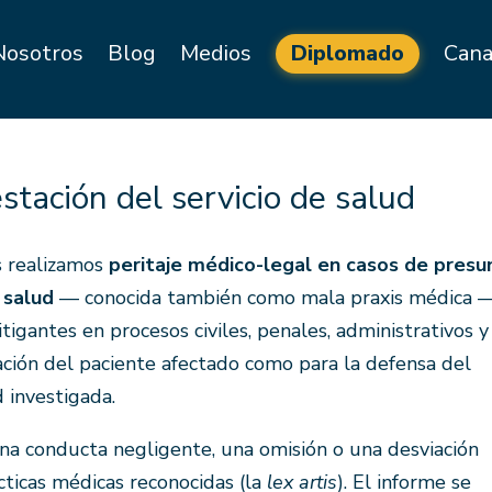
Nosotros
Blog
Medios
Diplomado
Cana
stación del servicio de salud
s realizamos
peritaje médico-legal en casos de presu
 salud
— conocida también como mala praxis médica 
igantes en procesos civiles, penales, administrativos y
tación del paciente afectado como para la defensa del
d investigada.
ó una conducta negligente, una omisión o una desviación
ácticas médicas reconocidas (la
lex artis
). El informe se