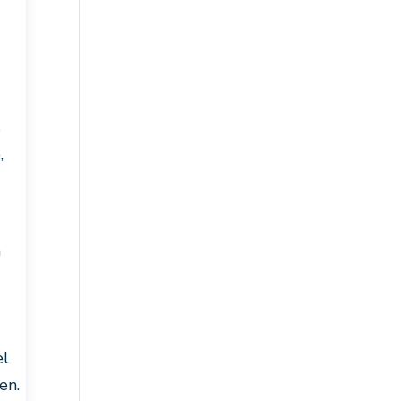
s
,
a
el
en.