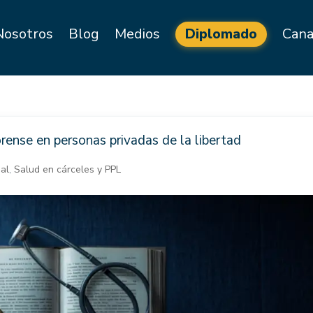
Nosotros
Blog
Medios
Diplomado
Cana
ense en personas privadas de la libertad
ial
,
Salud en cárceles y PPL