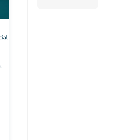
n
cial
.